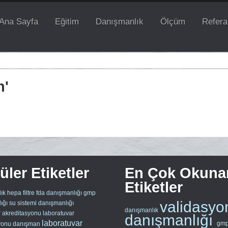
Ana Sayfa
Eğitim
Danışmanlık
Ölçüm
Refera
n'
ler Etiketler
En Çok Okuna
Etiketler
ık
hepa filtre
fda danışmanlığı
gmp
validasyo
ığı
su sistemi danışmanlığı
danışmanlık
r akreditasyonu
laboratuvar
danışmanlığı
laboratuvar
gm
yonu
danışman