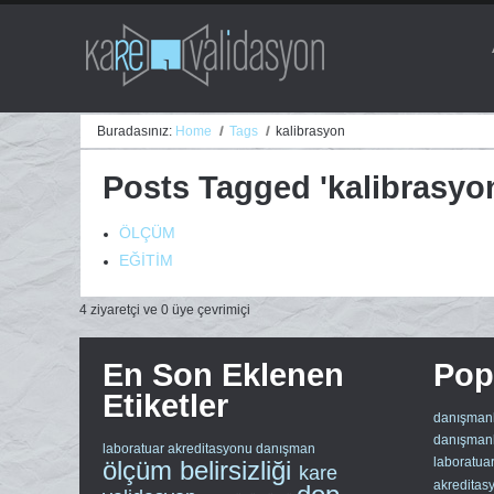
Buradasınız:
Home
Tags
kalibrasyon
Posts Tagged 'kalibrasyo
ÖLÇÜM
EĞİTİM
4 ziyaretçi ve 0 üye çevrimiçi
En Son Eklenen
Popü
Etiketler
danışmanl
danışmanl
laboratuar akreditasyonu
danışman
laboratua
ölçüm belirsizliği
kare
akreditas