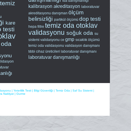
fda danışmanlığı
temiz
kalibrasyon
akreditasyon
laboratuvar
ölçüm
akreditasyonu
danışman
nu
belirsizliği
dop testi
partikül ölçümü
iği
kare
temiz oda
otoklav
hepa filtre
 testi
validasyonu
soğuk oda
su
oklav
gmp
sistemi validasyonu
ce
sıcaklık ölçümü
 oda
temiz oda validasyonu
validasyon danışmanı
tıbbi cihaz üreticileri
laboratuvar danışmanı
asyonu
laboratuvar danışmanlığı
lidasyon
atuvar
anlığı
idasyonu
|
Yeterlilik Testi
|
Bilgi Güvenliği
|
Temiz Oda
|
Saf Su Sistemi
|
a Nakliyat
|
Gurme