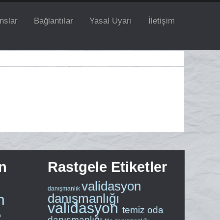
nslar
Bağlantılar
Yasal Uyarı
İletişim
n
Rastgele Etiketler
validasyon
danışmanlık
danışmanlığı
n
validasyon
temiz oda
p
danışmanlığı