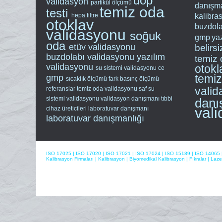
dop
validasyon
partikül ölçümü
danışma
temiz oda
testi
hepa filtre
kalibra
otoklav
buzdola
validasyonu
soğuk
gmp
ya
oda
etüv validasyonu
belirsi
buzdolabı validasyonu
yazılım
temiz 
validasyonu
otokl
su sistemi validasyonu
ce
temi
gmp
sıcaklık ölçümü
fark basınç ölçümü
vali
referanslar
temiz oda validasyonu
saf su
sistemi validasyonu
validasyon danışmanı
tıbbi
danı
val
cihaz üreticileri
laboratuvar danışmanı
laboratuvar danışmanlığı
ISO 17025
|
ISO 17020
|
ISO 17021
|
ISO 17024
|
ISO 15189
|
ISO 14065
Kalibrasyon Firmaları
|
Kalibrasyon
|
Biyomedikal Kalibrasyon
|
Fıkralar
|
Laze