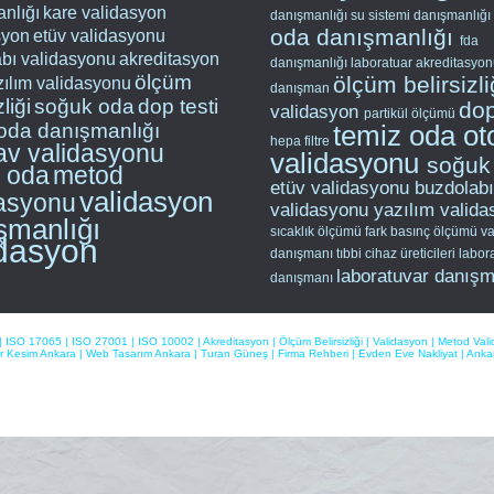
nlığı
kare validasyon
danışmanlığı
su sistemi danışmanlığı
oda danışmanlığı
syon
etüv validasyonu
fda
bı validasyonu
akreditasyon
danışmanlığı
laboratuar akreditasyo
ölçüm
ölçüm belirsizl
zılım validasyonu
danışman
zliği
soğuk oda
dop testi
dop
validasyon
partikül ölçümü
oda danışmanlığı
temiz oda
ot
hepa filtre
av validasyonu
validasyonu
soğuk
z oda
metod
etüv validasyonu
buzdolabı
validasyon
dasyonu
validasyonu
yazılım valid
şmanlığı
sıcaklık ölçümü
fark basınç ölçümü
va
idasyon
danışmanı
tıbbi cihaz üreticileri
labor
laboratuvar danışm
danışmanı
|
ISO 17065
|
ISO 27001
|
ISO 10002
|
Akreditasyon
|
Ölçüm Belirsizliği
|
Validasyon
|
Metod Val
r Kesim Ankara
|
Web Tasarım Ankara
|
Turan Güneş
|
Firma Rehberi
|
Evden Eve Nakliyat
|
Ankar