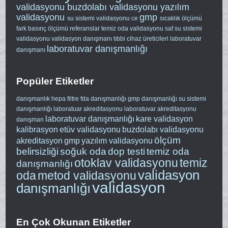
validasyonu
buzdolabı validasyonu
yazılım
validasyonu
gmp
su sistemi validasyonu
ce
sıcaklık ölçümü
fark basınç ölçümü
referanslar
temiz oda validasyonu
saf su sistemi
validasyonu
validasyon danışmanı
tıbbi cihaz üreticileri
laboratuvar
laboratuvar danışmanlığı
danışmanı
Popüler Etiketler
danışmanlık
hepa filtre
fda danışmanlığı
gmp danışmanlığı
su sistemi
danışmanlığı
laboratuar akreditasyonu
laboratuvar akreditasyonu
laboratuvar danışmanlığı
kare validasyon
danışman
kalibrasyon
etüv validasyonu
buzdolabı validasyonu
ölçüm
akreditasyon
gmp
yazılım validasyonu
belirsizliği
soğuk oda
dop testi
temiz oda
otoklav validasyonu
temiz
danışmanlığı
validasyon
oda
metod validasyonu
validasyon
danışmanlığı
En Çok Okunan Etiketler