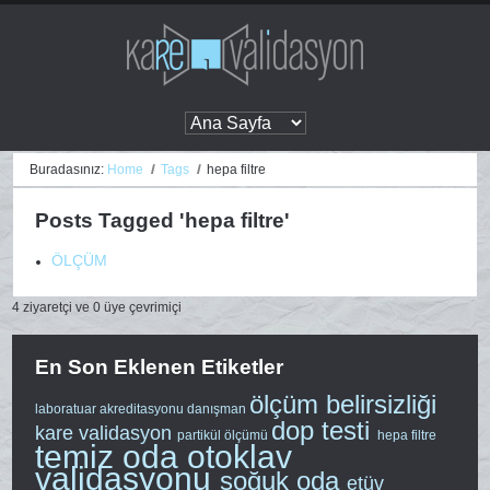
Buradasınız:
Home
Tags
hepa filtre
Posts Tagged 'hepa filtre'
ÖLÇÜM
4 ziyaretçi ve 0 üye çevrimiçi
En Son Eklenen Etiketler
ölçüm belirsizliği
laboratuar akreditasyonu
danışman
dop testi
kare validasyon
partikül ölçümü
hepa filtre
temiz oda
otoklav
validasyonu
soğuk oda
etüv