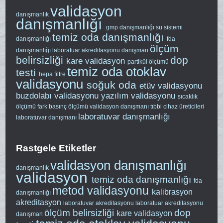
validasyon
danışmanlık
danışmanlığı
gmp danışmanlığı
su sistemi
temiz oda danışmanlığı
danışmanlığı
fda
ölçüm
danışmanlığı
laboratuar akreditasyonu
danışman
belirsizliği
dop
kare validasyon
partikül ölçümü
temiz oda
otoklav
testi
hepa filtre
validasyonu
soğuk oda
etüv validasyonu
buzdolabı validasyonu
yazılım validasyonu
sıcaklık
ölçümü
fark basınç ölçümü
validasyon danışmanı
tıbbi cihaz üreticileri
laboratuvar danışmanlığı
laboratuvar danışmanı
Rastgele Etiketler
validasyon danışmanlığı
danışmanlık
validasyon
temiz oda danışmanlığı
fda
metod validasyonu
kalibrasyon
danışmanlığı
akreditasyon
laboratuvar akreditasyonu
laboratuar akreditasyonu
ölçüm belirsizliği
dop
kare validasyon
danışman